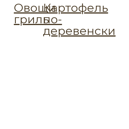
Овощи
Картофель
гриль
по-
деревенски