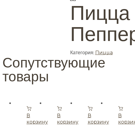
Пицца
Пеппе
Категория:
Пицца
Сопутствующие
товары
В
В
В
В
корзину
корзину
корзину
корзи