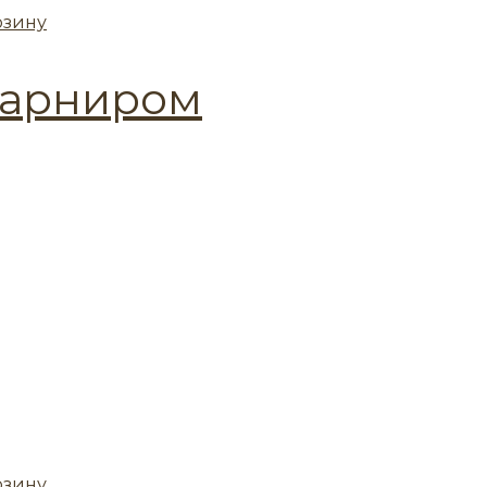
рзину
гарниром
рзину