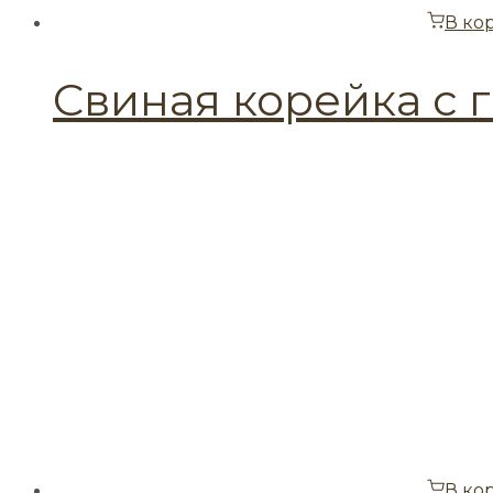
В ко
Свиная корейка с 
В ко