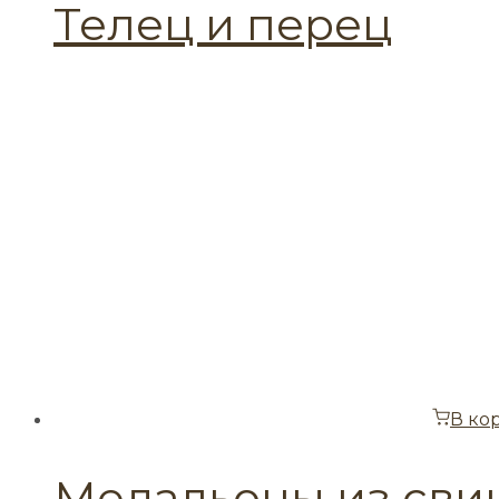
Телец и перец
В ко
Медальоны из сви