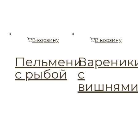
В корзину
В корзину
Пельмени
Вареник
с рыбой
с
вишням