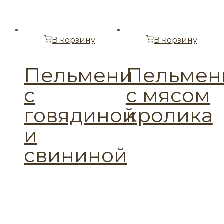
В корзину
В корзину
Пельмени
Пельмен
с
с мясом
говядиной
кролика
и
свининой