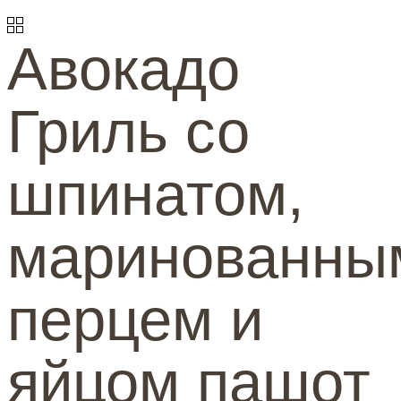
Авокадо
Гриль со
шпинатом,
маринованны
перцем и
яйцом пашот